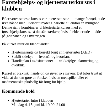
billede
Førstehjælps- og hjertestarterkursus i
klubben
Efter vores seneste kursus var interessen stor — mange fortrød, at de
ikke nåede med. Derfor tilbyder Charlotte nu endnu en mulighed.
Denne gang kombinerer vi hjertestarterkursus med et
førstehjælpskursus, så du står stærkere, hvis uheldet er ude – både
på golfbanen og i hverdagen.
På kurset lærer du blandt andet:
Hjertemassage og korrekt brug af hjertestarter (AED).
Stabilt sideleje
— hvornår og hvordan.
Handleplan i nødsituationer
— rækkefølge, alarmering og
overblik.
Kurset er praktisk, hands-on og giver ro i maven: Det føles trygt at
vide, at du kan gøre en forskel, hvis en medspiller eller et
medmenneske pludselig får brug for hjælp.
Kommende hold
Hjertestarter-intro i klubben
Mandag d.
15. juni
kl.
19.00–21.00