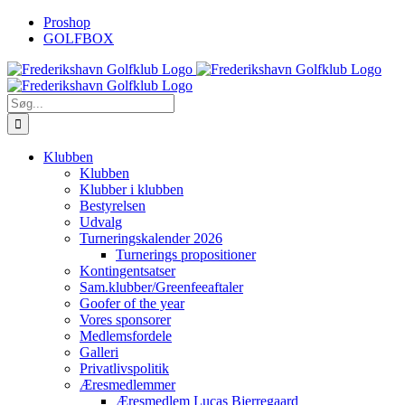
Skip
Proshop
to
GOLFBOX
content
Søg
efter:
Klubben
Klubben
Klubber i klubben
Bestyrelsen
Udvalg
Turneringskalender 2026
Turnerings propositioner
Kontingentsatser
Sam.klubber/Greenfeeaftaler
Goofer of the year
Vores sponsorer
Medlemsfordele
Galleri
Privatlivspolitik
Æresmedlemmer
Æresmedlem Lucas Bjerregaard