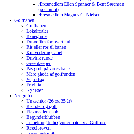
Æresmedlem Ellen Spanner & Bent Sørensen
(posthumt)
Æresmedlem Magnus C. Nielsen
Golfbanen
Golfbanen
Lokalregler
Baneguide
Dronefilm for hvert hul
Ris eller ros til banen
Konverteringstabel
Driving range
Greenkeeper
Pas godt på vores bane
Mere glæde af golfrunden
Vejrudsigt
Frivillig
Nyheder
Ny golfer
Ungsenior (26 og 35 år)
Kvinder og golf
Flexmedlemskab
Begynderklubben
Tilmelding til begyndermatch via Golfbox
Regelprøven
Træningsforløb