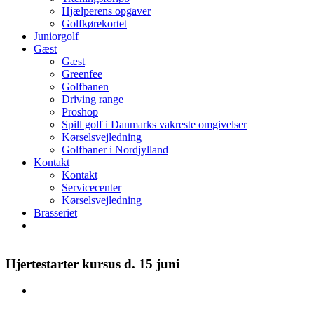
Hjælperens opgaver
Golfkørekortet
Juniorgolf
Gæst
Gæst
Greenfee
Golfbanen
Driving range
Proshop
Spill golf i Danmarks vakreste omgivelser
Kørselsvejledning
Golfbaner i Nordjylland
Kontakt
Kontakt
Servicecenter
Kørselsvejledning
Brasseriet
Hjertestarter kursus d. 15 juni
Se
større