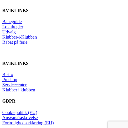
KVIKLINKS
Baneguide
Lokalregler
Udvalg
Klubber-i-Klubben
Rabat på ferie
KVIKLINKS
Bistro
Proshop
Servicecenter
Klubber i klubben
GDPR
Cookiepolitik (EU)
Ansvarsfraskrivelse
Fortrolighedserklæring (EU)