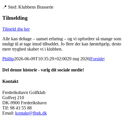
📍
Sted:
Klubbens Brasserie
Tilmelding
Tilmeld dig her
Alle kan deltage – uanset erfaring – og vi opfordrer så mange som
muligt til at tage imod tilbuddet.
Jo flere der kan førstehjælp, desto
mere tryghed skaber vi i klubben.
Phillip
2026-06-09T10:35:29+02:00
29 maj 2026
|
Forside
|
Del denne historie - vælg dit sociale medie!
Facebook
X
LinkedIn
Pinterest
E-
Kontakt
mail
Frederikshavn Golfklub
Golfvej 210
DK-9900 Frederikshavn
Tlf: 98 43 55 88
Email:
kontakt@fhgk.dk