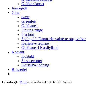
Golfkørekortet
Juniorgolf
Gæst
Gæst
Greenfee
Golfbanen
Driving range
Proshop
Spill golf i Danmarks vakreste omgivelser
Kørselsvejledning
Golfbaner i Nordjylland
Kontakt
Kontakt
Servicecenter
Kørselsvejledning
Brasseriet
Lokalregler
Britt
2026-04-30T14:37:09+02:00
Midlertidige regler
06.08.2026
Venstre greenbunker på hul 4.