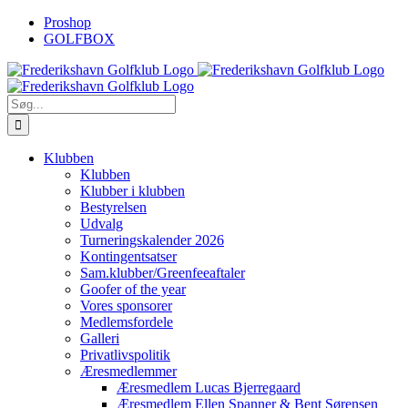
Skip
Proshop
to
GOLFBOX
content
Søg
efter:
Klubben
Klubben
Klubber i klubben
Bestyrelsen
Udvalg
Turneringskalender 2026
Kontingentsatser
Sam.klubber/Greenfeeaftaler
Goofer of the year
Vores sponsorer
Medlemsfordele
Galleri
Privatlivspolitik
Æresmedlemmer
Æresmedlem Lucas Bjerregaard
Æresmedlem Ellen Spanner & Bent Sørensen