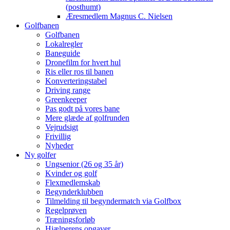
(posthumt)
Æresmedlem Magnus C. Nielsen
Golfbanen
Golfbanen
Lokalregler
Baneguide
Dronefilm for hvert hul
Ris eller ros til banen
Konverteringstabel
Driving range
Greenkeeper
Pas godt på vores bane
Mere glæde af golfrunden
Vejrudsigt
Frivillig
Nyheder
Ny golfer
Ungsenior (26 og 35 år)
Kvinder og golf
Flexmedlemskab
Begynderklubben
Tilmelding til begyndermatch via Golfbox
Regelprøven
Træningsforløb
Hjælperens opgaver