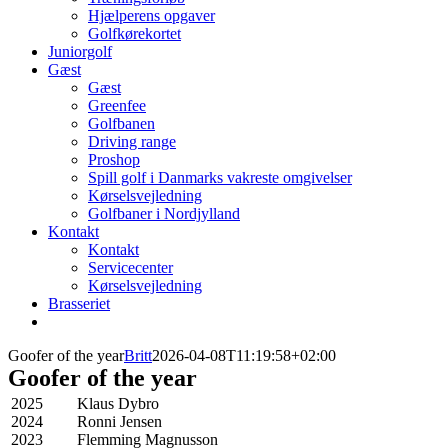
Hjælperens opgaver
Golfkørekortet
Juniorgolf
Gæst
Gæst
Greenfee
Golfbanen
Driving range
Proshop
Spill golf i Danmarks vakreste omgivelser
Kørselsvejledning
Golfbaner i Nordjylland
Kontakt
Kontakt
Servicecenter
Kørselsvejledning
Brasseriet
Goofer of the year
Britt
2026-04-08T11:19:58+02:00
Goofer of the year
2025
Klaus Dybro
2024
Ronni Jensen
2023
Flemming Magnusson