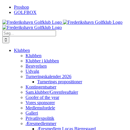
Skip
Proshop
to
GOLFBOX
content
Søg
efter:
Klubben
Klubben
Klubber i klubben
Bestyrelsen
Udvalg
Turneringskalender 2026
Turnerings propositioner
Kontingentsatser
Sam.klubber/Greenfeeaftaler
Goofer of the year
Vores sponsorer
Medlemsfordele
Galleri
Privatlivspolitik
Æresmedlemmer
Æresmedlem Lucas Bjerregaard