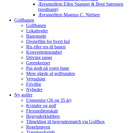
Æresmedlem Ellen Spanner & Bent Sørensen
(posthumt)
Æresmedlem Magnus C. Nielsen
Golfbanen
Golfbanen
Lokalregler
Baneguide
Dronefilm for hvert hul
Ris eller ros til banen
Konverteringstabel
Driving range
Greenkeeper
Pas godt på vores bane
Mere glæde af golfrunden
Vejrudsigt
Frivillig
Nyheder
Ny golfer
Ungsenior (26 og 35 år)
Kvinder og golf
Flexmedlemskab
Begynderklubben
Tilmelding til begyndermatch via Golfbox
Regelprøven
Træningsforløb