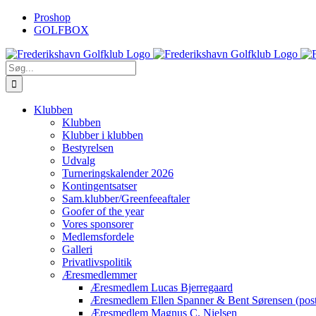
Skip
Proshop
to
GOLFBOX
content
Søg
efter:
Klubben
Klubben
Klubber i klubben
Bestyrelsen
Udvalg
Turneringskalender 2026
Kontingentsatser
Sam.klubber/Greenfeeaftaler
Goofer of the year
Vores sponsorer
Medlemsfordele
Galleri
Privatlivspolitik
Æresmedlemmer
Æresmedlem Lucas Bjerregaard
Æresmedlem Ellen Spanner & Bent Sørensen (pos
Æresmedlem Magnus C. Nielsen