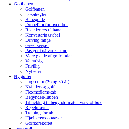
Golfbanen
Golfbanen
Lokalregler
Baneguide
Dronefilm for hvert hul
Ris eller ros til banen
Konverteringstabel
Driving range
Greenkeeper
Pas godt på vores bane
Mere glæde af golfrunden
Vejrudsigt
Frivillig
Nyheder
Ny golfer
Ungsenior (26 og 35 år)
Kvinder og golf
Flexmedlemskab
Begynderklubben
Tilmelding til begyndermatch via Golfbox
Regelprøven
Træningsforløb
Hjælperens opgaver
Golfkørekortet
Juniorgolf