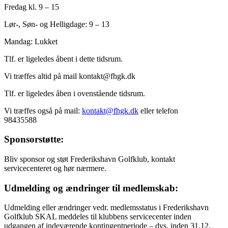
Fredag kl. 9 – 15
Lør-, Søn- og Helligdage: 9 – 13
Mandag: Lukket
Tlf. er ligeledes åbent i dette tidsrum.
Vi træffes altid på mail kontakt@fhgk.dk
Tlf. er ligeledes åben i ovenstående tidsrum.
Vi træffes også på mail:
kontakt@fhgk.dk
eller telefon
98435588
Sponsorstøtte:
Bliv sponsor og støt Frederikshavn Golfklub, kontakt
servicecenteret og hør nærmere.
Udmelding og ændringer til medlemskab:
Udmelding eller ændringer vedr. medlemsstatus i Frederikshavn
Golfklub SKAL meddeles til klubbens servicecenter inden
udgangen af indeværende kontingentperiode – dvs. inden 31.12.