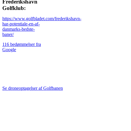
Frederikshavn
Golfklub:
https://www.golfbladet.com/frederikshavn-
har-potentiale-en-af-
danmarks-bedste-
baner/
116 bedømmelser fra
Google
Se droneoptagelser
fra alle 18 huller
Se droneoptagelser af Golfbanen