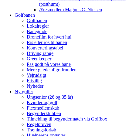
(posthumt)
Æresmedlem Magnus C. Nielsen
Golfbanen
Golfbanen
Lokalregler
Baneguide
Dronefilm for hvert hul
Ris eller ros til banen
Konverteringstabel
Driving range
Greenkeeper
Pas godt på vores bane
Mere glæde af golfrunden
Vejrudsigt
Frivillig
Nyheder
Ny golfer
Ungsenior (26 og 35 år)
Kvinder og golf
Flexmedlemskab
Begynderklubben
Tilmelding til begyndermatch via Golfbox
Regelprøven
Træningsforløb
Hjælperens opgaver