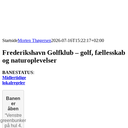
Startside
Morten Thøgersen
2026-07-16T15:22:17+02:00
Frederikshavn Golfklub – golf, fællesskab
og naturoplevelser
BANESTATUS
:
Midlertidige
lokalregeler
Banen
er
åben
“Venstre
greenbunker
på hul 4.