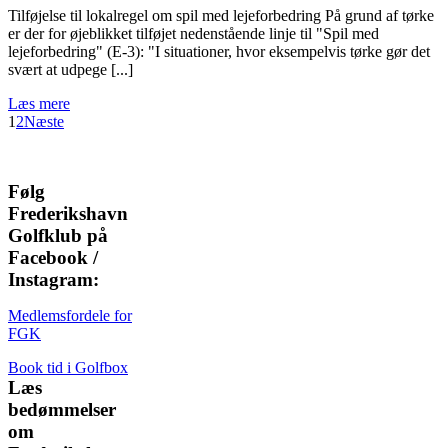
Tilføjelse til lokalregel om spil med lejeforbedring På grund af tørke
er der for øjeblikket tilføjet nedenstående linje til "Spil med
lejeforbedring" (E-3): "I situationer, hvor eksempelvis tørke gør det
svært at udpege [...]
Læs mere
1
2
Næste
Følg
Frederikshavn
Golfklub på
Facebook /
Instagram:
Medlemsfordele for
FGK
Book tid i Golfbox
Læs
bedømmelser
om