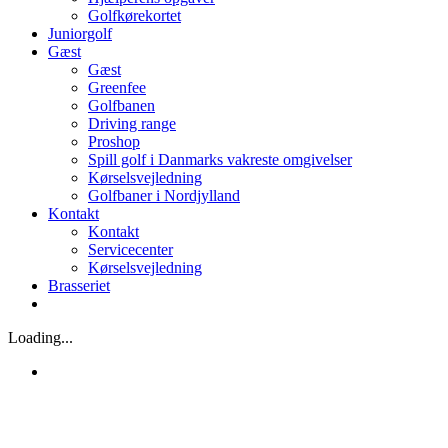
Golfkørekortet
Juniorgolf
Gæst
Gæst
Greenfee
Golfbanen
Driving range
Proshop
Spill golf i Danmarks vakreste omgivelser
Kørselsvejledning
Golfbaner i Nordjylland
Kontakt
Kontakt
Servicecenter
Kørselsvejledning
Brasseriet
Loading...