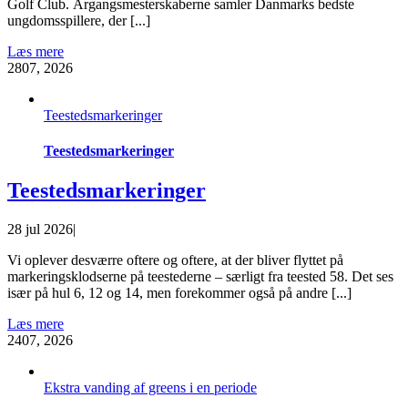
Golf Club. Årgangsmesterskaberne samler Danmarks bedste
ungdomsspillere, der [...]
Læs mere
28
07, 2026
Teestedsmarkeringer
Teestedsmarkeringer
Teestedsmarkeringer
28 jul 2026
|
Vi oplever desværre oftere og oftere, at der bliver flyttet på
markeringsklodserne på teestederne – særligt fra teested 58. Det ses
især på hul 6, 12 og 14, men forekommer også på andre [...]
Læs mere
24
07, 2026
Ekstra vanding af greens i en periode