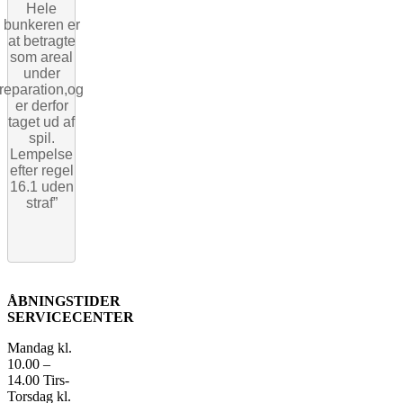
Hele
bunkeren er
at betragte
som areal
under
reparation,og
er derfor
taget ud af
spil.
Lempelse
efter regel
16.1 uden
straf”
ÅBNINGSTIDER
SERVICECENTER
Mandag kl.
10.00 –
14.00
Tirs-
Torsdag kl.