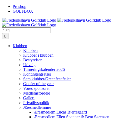
Skip
Proshop
to
GOLFBOX
content
Søg
efter:
Klubben
Klubben
Klubber i klubben
Bestyrelsen
Udvalg
Turneringskalender 2026
Kontingentsatser
Sam.klubber/Greenfeeaftaler
Goofer of the year
Vores sponsorer
Medlemsfordele
Galleri
Privatlivspolitik
Æresmedlemmer
Æresmedlem Lucas Bjerregaard
Æresmedlem Ellen Spanner & Bent Sørensen