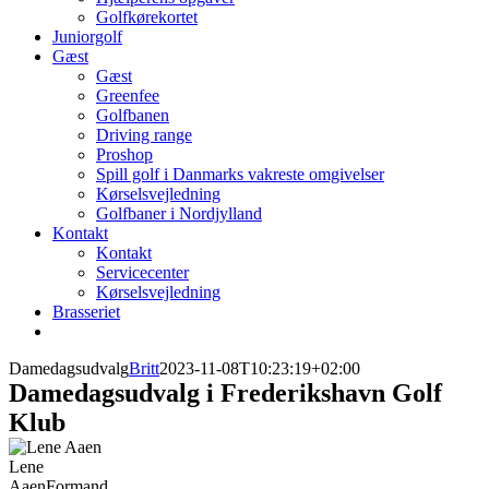
Golfkørekortet
Juniorgolf
Gæst
Gæst
Greenfee
Golfbanen
Driving range
Proshop
Spill golf i Danmarks vakreste omgivelser
Kørselsvejledning
Golfbaner i Nordjylland
Kontakt
Kontakt
Servicecenter
Kørselsvejledning
Brasseriet
Damedagsudvalg
Britt
2023-11-08T10:23:19+02:00
Damedagsudvalg i Frederikshavn Golf
Klub
Lene
Aaen
Formand