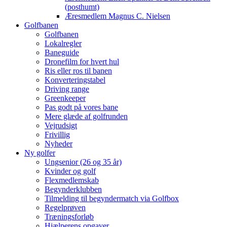
(posthumt)
Æresmedlem Magnus C. Nielsen
Golfbanen
Golfbanen
Lokalregler
Baneguide
Dronefilm for hvert hul
Ris eller ros til banen
Konverteringstabel
Driving range
Greenkeeper
Pas godt på vores bane
Mere glæde af golfrunden
Vejrudsigt
Frivillig
Nyheder
Ny golfer
Ungsenior (26 og 35 år)
Kvinder og golf
Flexmedlemskab
Begynderklubben
Tilmelding til begyndermatch via Golfbox
Regelprøven
Træningsforløb
Hjælperens opgaver