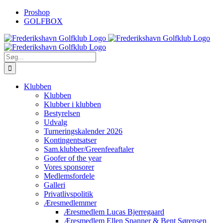
Skip
Proshop
to
GOLFBOX
content
Søg
efter:
Klubben
Klubben
Klubber i klubben
Bestyrelsen
Udvalg
Turneringskalender 2026
Kontingentsatser
Sam.klubber/Greenfeeaftaler
Goofer of the year
Vores sponsorer
Medlemsfordele
Galleri
Privatlivspolitik
Æresmedlemmer
Æresmedlem Lucas Bjerregaard
Æresmedlem Ellen Spanner & Bent Sørensen