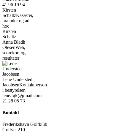
41 96 19 94
Kirsten
Schaltz
Kasserer,
præmier og ad
hoc
Kirsten
Schaltz
Anna Bladh
Olesen
Web,
scorekort og
resultater
Lene Understed
Jacobsen
Kontaktperson
i bestyrelsen
lene.fgk@gmail.com
21 28 05 73
Kontakt
Frederikshavn Golfklub
Golfvej 210