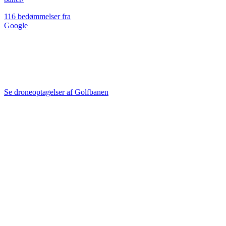
116 bedømmelser fra
Google
Se droneoptagelser
fra alle 18 huller
Se droneoptagelser af Golfbanen