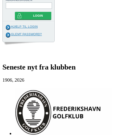
LOGIN
HJÆLP TIL LOGIN
GLEMT PASSWORD?
.
Seneste nyt fra klubben
19
06, 2026