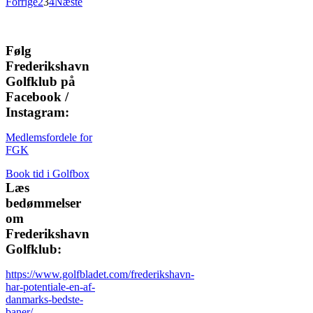
Forrige
2
3
4
Næste
Følg
Frederikshavn
Golfklub på
Facebook /
Instagram:
Medlemsfordele for
FGK
Book tid i Golfbox
Læs
bedømmelser
om
Frederikshavn
Golfklub:
https://www.golfbladet.com/frederikshavn-
har-potentiale-en-af-
danmarks-bedste-
baner/