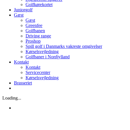
Golfkørekortet
Juniorgolf
Gæst
Gæst
Greenfee
Golfbanen
Driving range
Proshop
Spill golf i Danmarks vakreste omgivelser
Kørselsvejledning
Golfbaner i Nordjylland
Kontakt
Kontakt
Servicecenter
Kørselsvejledning
Brasseriet
Loading...