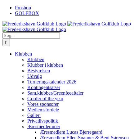
Skip
Proshop
to
GOLFBOX
content
Søg
efter:
Klubben
Klubben
Klubber i klubben
Bestyrelsen
Udvalg
Turneringskalender 2026
Kontingentsatser
Sam.klubber/Greenfeeaftaler
Goofer of the year
Vores sponsorer
Medlemsfordele
Galleri
Privatlivspolitik
Æresmedlemmer
Æresmedlem Lucas Bjerregaard
Æresmedlem Ellen Spanner & Bent Sørensen