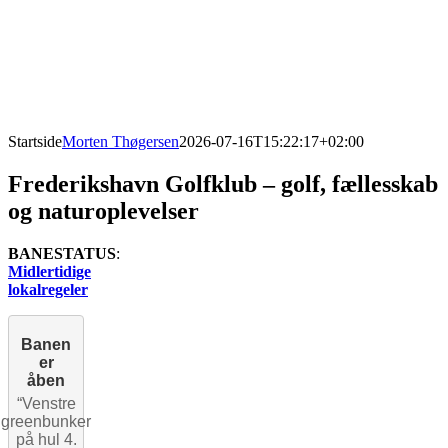
Startside
Morten Thøgersen
2026-07-16T15:22:17+02:00
Frederikshavn Golfklub – golf, fællesskab
og naturoplevelser
BANESTATUS
:
Midlertidige
lokalregeler
Banen
er
åben
“Venstre
greenbunker
på hul 4.