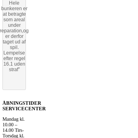
Hele
bunkeren er
at betragte
som areal
under
reparation,og
er derfor
taget ud af
spil.
Lempelse
efter regel
16.1 uden
straf”
ÅBNINGSTIDER
SERVICECENTER
Mandag kl.
10.00 –
14.00
Tirs-
Torsdag kl.