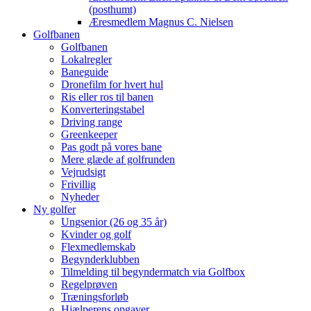
(posthumt)
Æresmedlem Magnus C. Nielsen
Golfbanen
Golfbanen
Lokalregler
Baneguide
Dronefilm for hvert hul
Ris eller ros til banen
Konverteringstabel
Driving range
Greenkeeper
Pas godt på vores bane
Mere glæde af golfrunden
Vejrudsigt
Frivillig
Nyheder
Ny golfer
Ungsenior (26 og 35 år)
Kvinder og golf
Flexmedlemskab
Begynderklubben
Tilmelding til begyndermatch via Golfbox
Regelprøven
Træningsforløb
Hjælperens opgaver